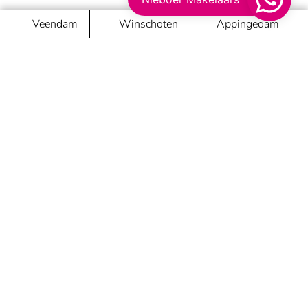
Veendam
Winschoten
Appingedam
Nieboer Makelaars
Passie maakt het verschil
Veendam
van Beresteijnstraat 22, 9641AB Veendam
veendam@nieboer.nl
0598 62 55 11