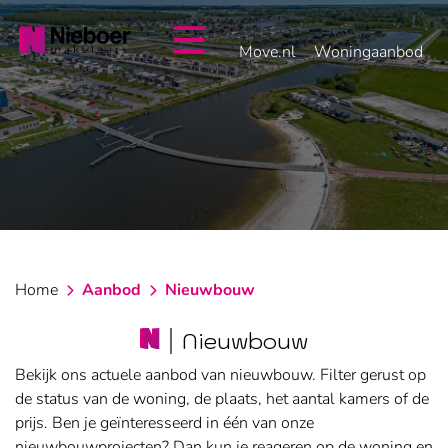
overslaan
Move.nl
Woningaanbod
Home
Aanbod
Nieuwbouw
Nieuwbouw
Bekijk ons actuele aanbod van nieuwbouw. Filter gerust op
de status van de woning, de plaats, het aantal kamers of de
prijs. Ben je geïnteresseerd in één van onze
nieuwbouwprojecten? Dan kun je reageren op de woning en