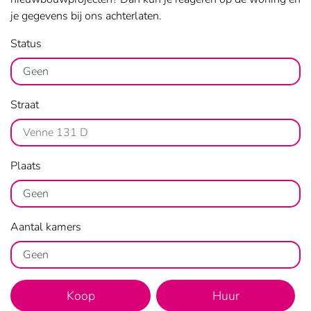
je gegevens bij ons achterlaten.
Filters
Status
overslaan
Straat
Plaats
Aantal kamers
Koop
Huur