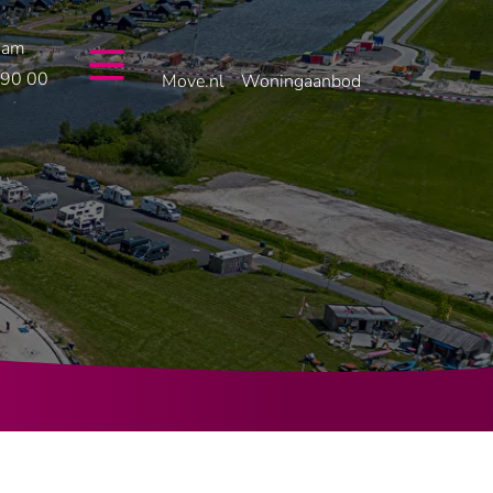
dam
 90 00
Move.nl
Woningaanbod