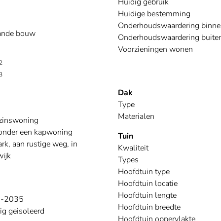
Huidig gebruik
Huidige bestemming
Onderhoudswaardering binne
ande bouw
Onderhoudswaardering buite
Voorzieningen wonen
2
3
Dak
Type
Materialen
zinswoning
onder een kapwoning
Tuin
rk, aan rustige weg, in
Kwaliteit
ijk
Types
Hoofdtuin type
Hoofdtuin locatie
Hoofdtuin lengte
9-2035
Hoofdtuin breedte
ig geisoleerd
Hoofdtuin oppervlakte