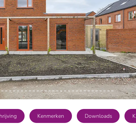
V
rijving
Kenmerken
Downloads
K