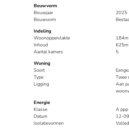
Bouwvorm
Bouwjaar
2025
Bouwvorm
Besta
Indeling
Woonoppervlakte
184m
Inhoud
625m
Aantal kamers
5
Woning
Soort
Eenge
Type
Twee 
Ligging
Aan pa
woonw
Energie
Klasse
A ppp
Datum
12-0
Isolatievormen
Volled