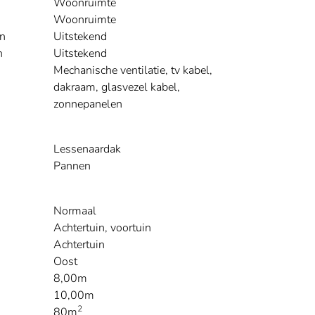
Woonruimte
Woonruimte
n
Uitstekend
n
Uitstekend
Mechanische ventilatie, tv kabel,
dakraam, glasvezel kabel,
zonnepanelen
Lessenaardak
Pannen
Normaal
Achtertuin, voortuin
Achtertuin
Oost
8,00m
10,00m
2
80m