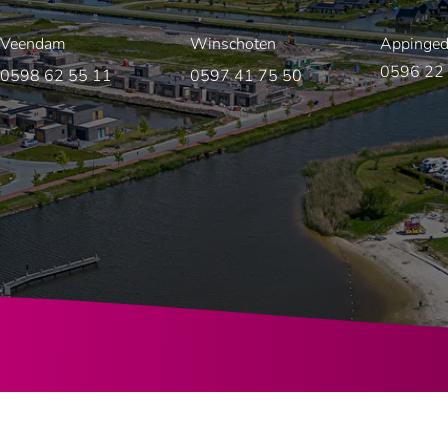
Veendam
Winschoten
Appinge
0596 22
0598 62 55 11
0597 41 75 50