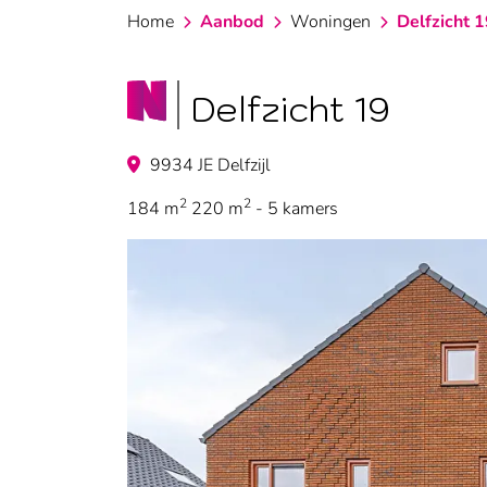
Home
Aanbod
Woningen
Delfzicht 
Delfzicht 19
9934 JE Delfzijl
2
2
184 m
220 m
- 5 kamers