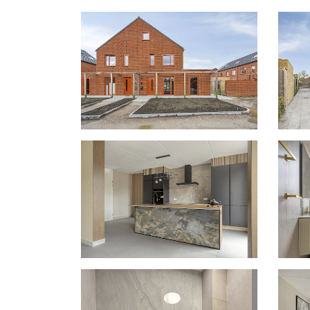
Foto
album
overslaan