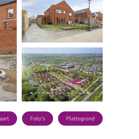
olgende
Vorige
Volgende
aart
Foto's
Plattegrond