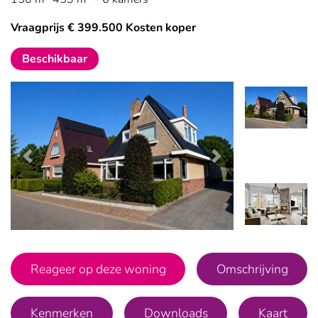
Vraagprijs € 399.500 Kosten koper
Beschikbaar
Vorige
Volgende
Vorige
Vo
Reageer op deze woning
Omschrijving
Kenmerken
Downloads
Kaart