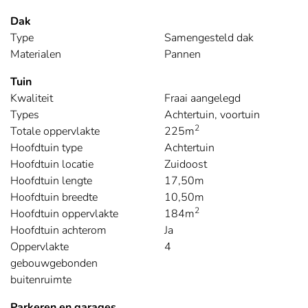
Dak
Type
Samengesteld dak
Materialen
Pannen
Tuin
Kwaliteit
Fraai aangelegd
Types
Achtertuin, voortuin
2
Totale oppervlakte
225m
Hoofdtuin type
Achtertuin
Hoofdtuin locatie
Zuidoost
Hoofdtuin lengte
17,50m
Hoofdtuin breedte
10,50m
2
Hoofdtuin oppervlakte
184m
Hoofdtuin achterom
Ja
Oppervlakte
4
gebouwgebonden
buitenruimte
Parkeren en garages