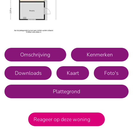
Omschrijving
Kenmerken
Downloads
Kaart
Foto's
Plattegrond
Reageer op deze woning