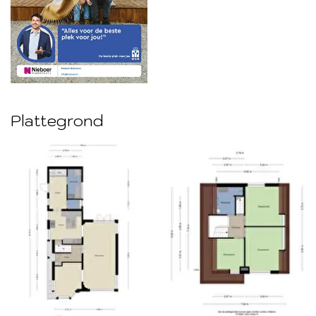
Plattegrond
Foto
album
overslaan