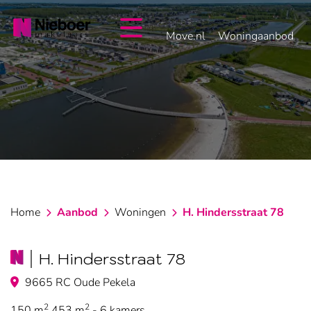
overslaan
Move.nl
Woningaanbod
Home
Aanbod
Woningen
H. Hindersstraat 78
H. Hindersstraat 78
9665 RC Oude Pekela
2
2
150 m
453 m
- 6 kamers