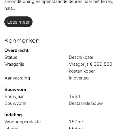
airconditioning en openslaande deuren naar het terras,
half…
Lees meer
Kenmerken
Overdracht
Status
Beschikbaar
Vraagprijs
Vraagprijs € 399.500
kosten koper
Aanvaarding
In overleg
Bouwvorm
Bouwjaar
1934
Bouwvorm
Bestaande bouw
Indeling
2
Woonoppervlakte
150m
3
Inhoud
553m