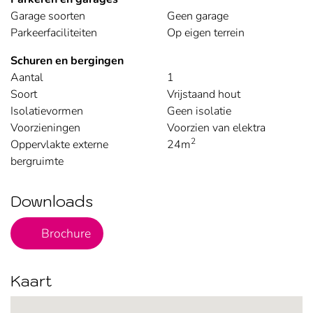
Garage soorten
Geen garage
Parkeerfaciliteiten
Op eigen terrein
Schuren en bergingen
Aantal
1
Soort
Vrijstaand hout
Isolatievormen
Geen isolatie
Voorzieningen
Voorzien van elektra
2
Oppervlakte externe
24m
bergruimte
Downloads
PDF Bestand
Brochure
Kaart