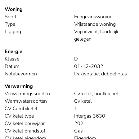
Woning
Soort
Eengezinswoning
Type
Vrijstaande woning
Ligging
Vrij uitzicht, landelijk
gelegen
Energie
Klasse
D
Datum
01-12-2032
Isolatievormen
Dakisolatie, dubbel glas
Verwarming
Verwarmingssoorten
Cv ketel, houtkachel
Warmwatersoorten
Cv ketel
CV Combiketel
1
CV ketel type
Intergas 3630
CV ketel bouwjaar
2021
CV ketel brandstof
Gas
CV ketel eigendom
Eigendom