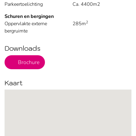
Parkeertoelichting
Ca. 4400m2
Schuren en bergingen
2
Oppervlakte externe
285m
bergruimte
Downloads
PDF Bestand
Brochure
Kaart