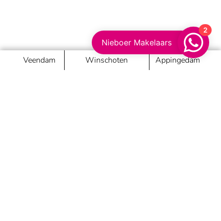
2
Nieboer Makelaars
Veendam
Winschoten
Appingedam
Nieboer Makelaars
Passie maakt het verschil
Veendam
van Beresteijnstraat 22, 9641AB Veendam