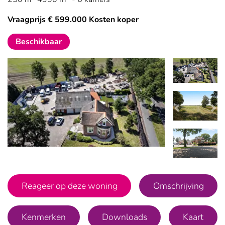
Vraagprijs € 599.000 Kosten koper
Beschikbaar
Vorige
Volgende
Vorige
Vo
Reageer op deze woning
Omschrijving
Kenmerken
Downloads
Kaart