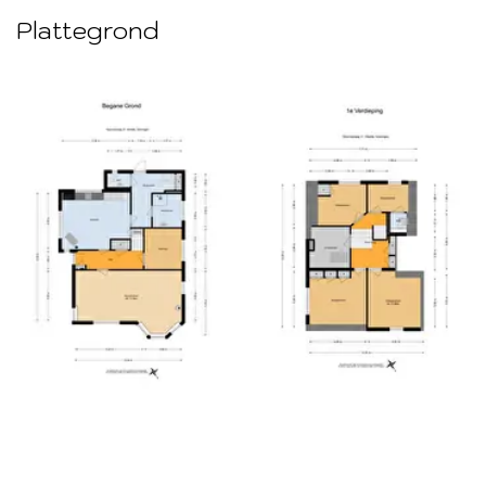
Plattegrond
Foto
album
overslaan