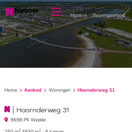
overslaan
Move.nl
Woningaanbod
Home
Aanbod
Woningen
Hoornderweg 31
Hoornderweg 31
9698 PK Wedde
2
2
250 m
4930 m
- 6 kamers