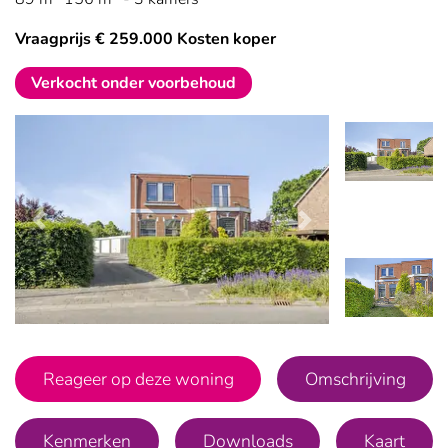
Vraagprijs € 259.000 Kosten koper
Verkocht onder voorbehoud
Vorige
Volgende
Vorige
Vo
Reageer op deze woning
Omschrijving
Kenmerken
Downloads
Kaart