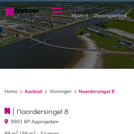
overslaan
Move.nl
Woningaanbod
Home
Aanbod
Woningen
Noordersingel 8
Noordersingel 8
9901 BP Appingedam
2
2
89 m
156 m
- 3 kamers