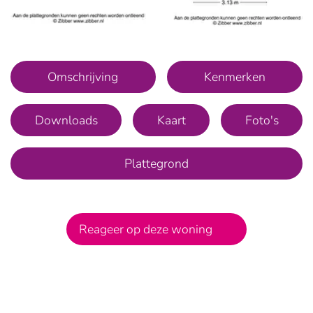
Omschrijving
Kenmerken
Downloads
Kaart
Foto's
Plattegrond
Reageer op deze woning