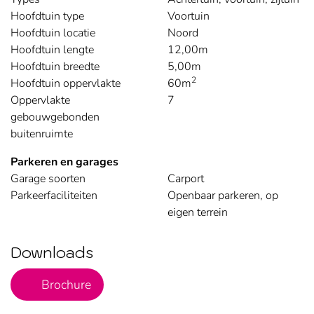
Hoofdtuin type
Voortuin
Hoofdtuin locatie
Noord
Hoofdtuin lengte
12,00m
Hoofdtuin breedte
5,00m
2
Hoofdtuin oppervlakte
60m
Oppervlakte
7
gebouwgebonden
buitenruimte
Parkeren en garages
Garage soorten
Carport
Parkeerfaciliteiten
Openbaar parkeren, op
eigen terrein
Downloads
PDF Bestand
Brochure