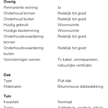
Overig
Permanente woning
Ja
Onderhoud binnen
Redelijk tot goed
Onderhoud buiten
Redelijk tot goed
Huidig gebruik
Woonruimte
Huidige bestemming
Woonruimte
Onderhoudswaardering
Redelijk tot goed
binnen
Onderhoudswaardering
Redelijk tot goed
buiten
Voorzieningen wonen
Tv kabel, zonnepanelen,
natuurlijke ventilatie
Dak
Type
Plat dak
Materialen
Bitumineuze dakbedekking
Tuin
Kwaliteit
Normaal
Types
Achtertuin, voortuin, zijtuin