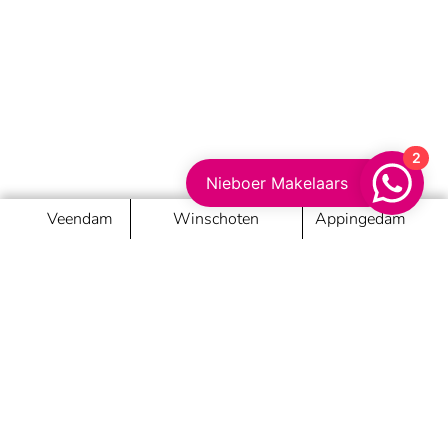
2
Nieboer Makelaars
Veendam
Winschoten
Appingedam
Nieboer Makelaars
Passie maakt het verschil