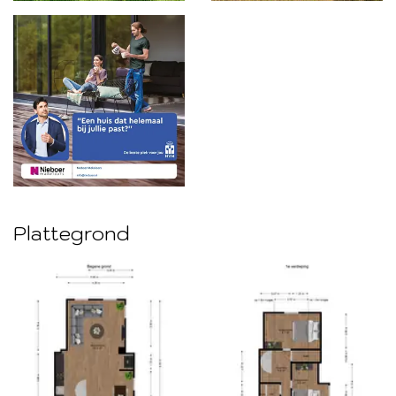
Plattegrond
Foto
album
overslaan