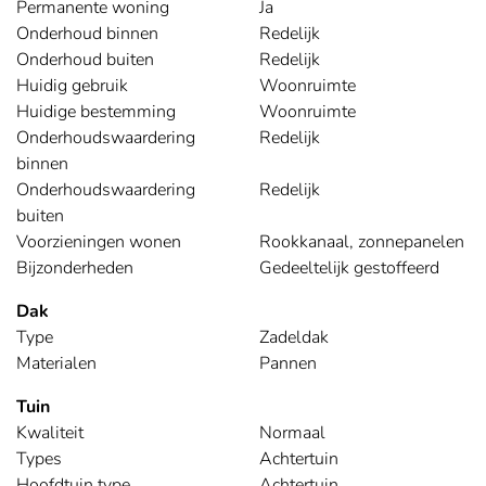
Permanente woning
Ja
Onderhoud binnen
Redelijk
Onderhoud buiten
Redelijk
Huidig gebruik
Woonruimte
Huidige bestemming
Woonruimte
Onderhoudswaardering
Redelijk
binnen
Onderhoudswaardering
Redelijk
buiten
Voorzieningen wonen
Rookkanaal, zonnepanelen
Bijzonderheden
Gedeeltelijk gestoffeerd
Dak
Type
Zadeldak
Materialen
Pannen
Tuin
Kwaliteit
Normaal
Types
Achtertuin
Hoofdtuin type
Achtertuin