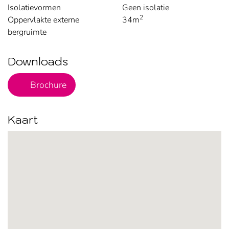
Isolatievormen
Geen isolatie
2
Oppervlakte externe
34m
bergruimte
Downloads
PDF Bestand
Brochure
Kaart