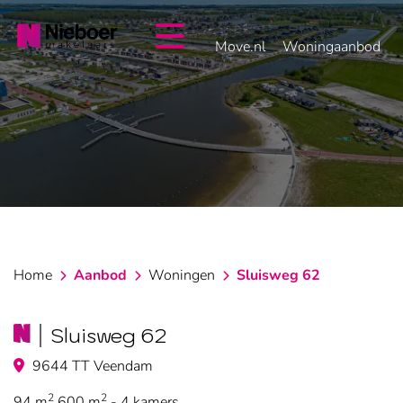
overslaan
Move.nl
Woningaanbod
Home
Aanbod
Woningen
Sluisweg 62
Sluisweg 62
9644 TT Veendam
2
2
94 m
600 m
- 4 kamers