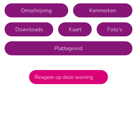
Omschrijving
Kenmerken
Downloads
Kaart
Foto's
Plattegrond
Reageer op deze woning