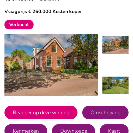
Vraagprijs € 260.000 Kosten koper
Verkocht
Vorige
Volgende
Vorige
Vo
Reageer op deze woning
Omschrijving
Kenmerken
Downloads
Kaart