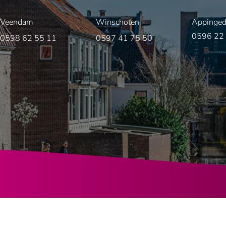
Veendam
Winschoten
Appinge
0596 22
0598 62 55 11
0597 41 75 50