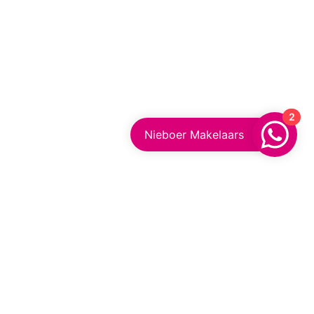
2
Nieboer Makelaars
Appingedam