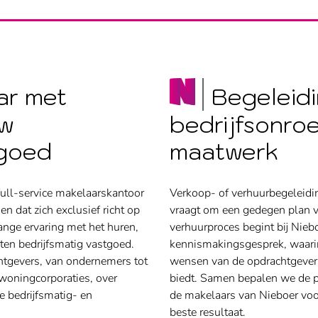
ar met
Begeleidi
uw
bedrijfsonro
dgoed
maatwerk
ull-service makelaarskantoor
Verkoop- of verhuurbegeleidin
 dat zich exclusief richt op
vraagt om een gedegen plan 
ange ervaring met het huren,
verhuurproces begint bij Nieb
ten bedrijfsmatig vastgoed.
kennismakingsgesprek, waarin 
htgevers, van ondernemers tot
wensen van de opdrachtgever 
n woningcorporaties, over
biedt. Samen bepalen we de pr
e bedrijfsmatig- en
de makelaars van Nieboer voo
beste resultaat.