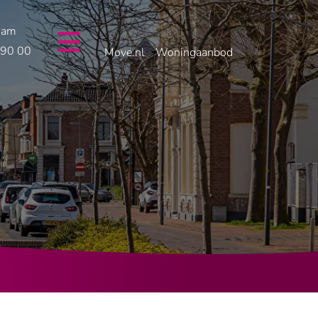
dam
 90 00
Move.nl
Woningaanbod