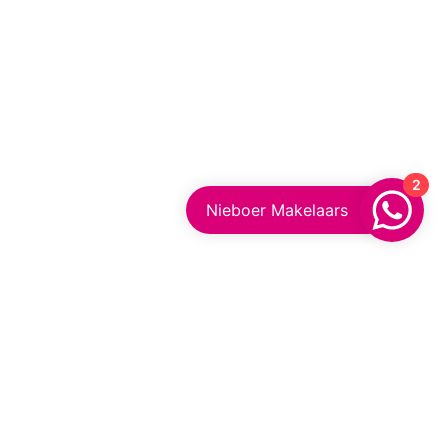
2
Nieboer Makelaars
Appingedam