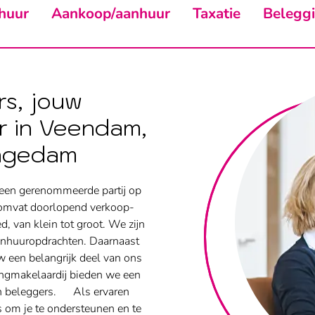
huur
Aankoop/aanhuur
Taxatie
Belegg
s, jouw
r in Veendam,
ngedam
n een gerenommeerde partij op
 omvat doorlopend verkoop-
, van klein tot groot. We zijn
anhuuropdrachten. Daarnaast
w een belangrijk deel van ons
ingmakelaardij bieden we een
en beleggers. Als ervaren
s om je te ondersteunen en te