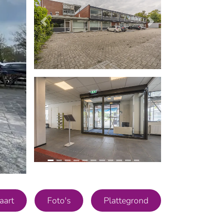
olgende
Vorige
Volgende
aart
Foto's
Plattegrond