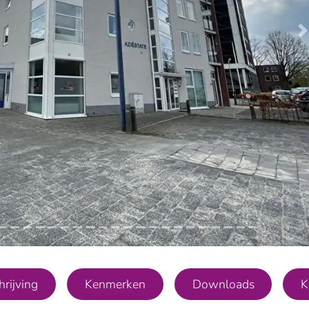
V
rijving
Kenmerken
Downloads
K