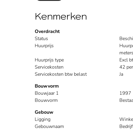
Kenmerken
Overdracht
Status
Besch
Huurprijs
Huurpr
meters
Huurprijs type
Excl b
Servicekosten
42 per
Servicekosten btw belast
Ja
Bouwvorm
Bouwjaar 1
1997
Bouwvorm
Besta
Gebouw
Ligging
Winke
Gebouwnaam
Bedri