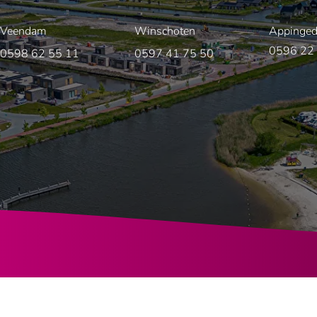
Veendam
Winschoten
Appinge
0596 22
0598 62 55 11
0597 41 75 50