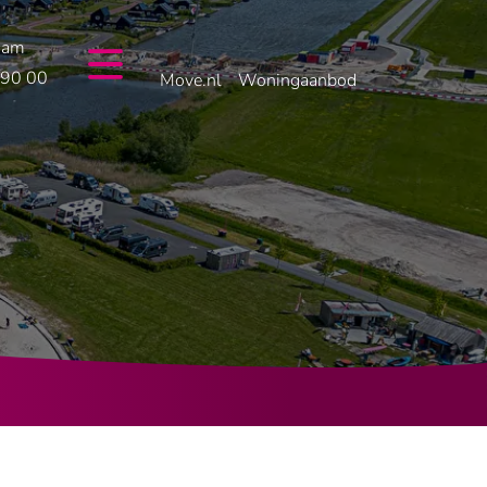
dam
 90 00
Move.nl
Woningaanbod