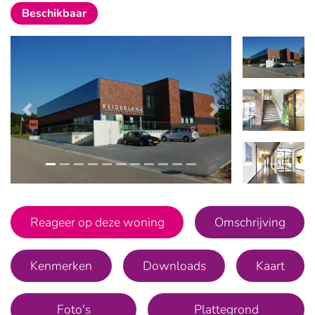
Beschikbaar
Vorige
Volgende
Vorige
Vo
Reageer op deze woning
Omschrijving
Kenmerken
Downloads
Kaart
Foto's
Plattegrond