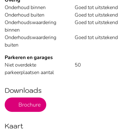
Overig
Onderhoud binnen
Goed tot uitstekend
Onderhoud buiten
Goed tot uitstekend
Onderhoudswaardering
Goed tot uitstekend
binnen
Onderhoudswaardering
Goed tot uitstekend
buiten
Parkeren en garages
Niet overdekte
50
parkeerplaatsen aantal
Downloads
PDF Bestand
Brochure
Kaart