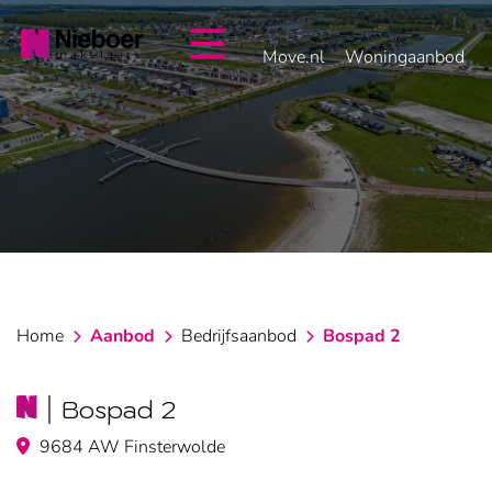
overslaan
Move.nl
Woningaanbod
Home
Aanbod
Bedrijfsaanbod
Bospad 2
Bospad 2
9684 AW Finsterwolde