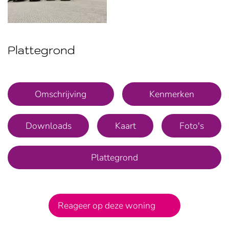
Plattegrond
Foto
album
overslaan
Omschrijving
Kenmerken
Downloads
Kaart
Foto's
Plattegrond
Reageer op deze woning