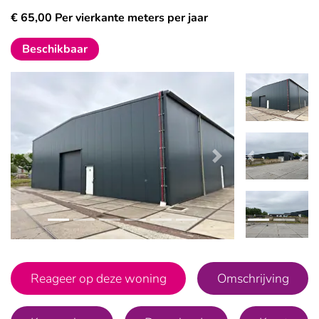
€ 65,00 Per vierkante meters per jaar
Beschikbaar
Vorige
Volgende
Vorige
Vo
Reageer op deze woning
Omschrijving