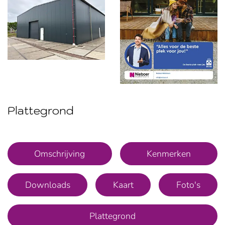
Plattegrond
Foto
album
overslaan
Omschrijving
Kenmerken
Downloads
Kaart
Foto's
Plattegrond