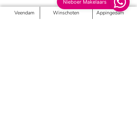
Nieboer Makelaars
Veendam
Winschoten
Appingedam
Nieboer Makelaars
Passie maakt het verschil
Veendam
van Beresteijnstraat 22, 9641AB Veendam
veendam@nieboer.nl
0598 62 55 11